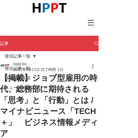
記事
発信記事一覧
hppt Inc.
発信記事一覧
2021年5月21日
読了時間: 1分
【掲載】ジョブ型雇用の時
発信活動実績
代、総務部に期待される
ニュース＆トピックス
「思考」と「行動」とは /
マイナビニュース「TECH
＋」 ビジネス情報メディ
ア