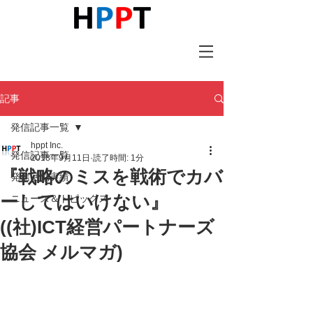
記事
発信記事一覧
hppt Inc.
発信記事一覧
2018年9月11日
読了時間: 1分
『戦略のミスを戦術でカバ
発信活動実績
ーしてはいけない』
ニュース＆トピックス
((社)ICT経営パートナーズ
協会 メルマガ)